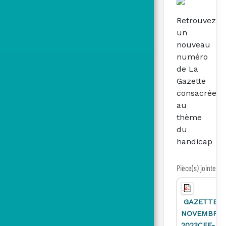
Retrouvez
un
nouveau
numéro
de La
Gazette
consacrée
au
thème
du
handicap
Pièce(s) jointe(s)
GAZETTE
NOVEMBRE
2023CFE-