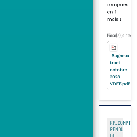
rompues
en 1
mois !
Pièce(s) jointe(s)
Bagneux
tract
octobre
2023
VDEF.pdf
RP_COMPTE
RENDU
DU