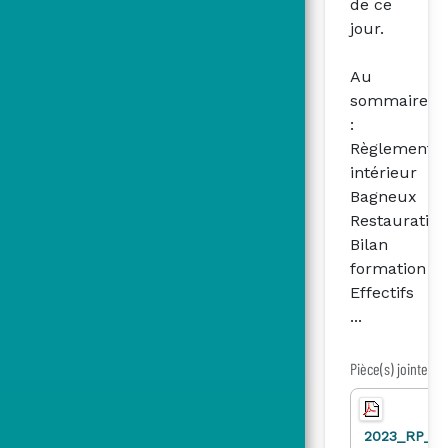
de ce
jour.
Au
sommaire
:
Règlement
intérieur
Bagneux
Restauration
Bilan
formation
Effectifs
...
Pièce(s) jointe(s)
2023_RP_C