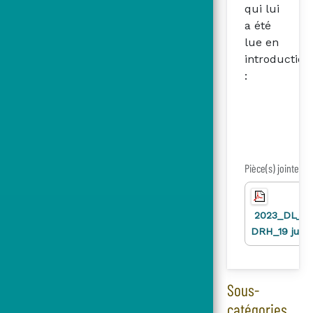
qui lui
a été
lue en
introduction
:
Pièce(s) jointe(s)
2023_DL_Int
DRH_19 juille
Sous-
catégories