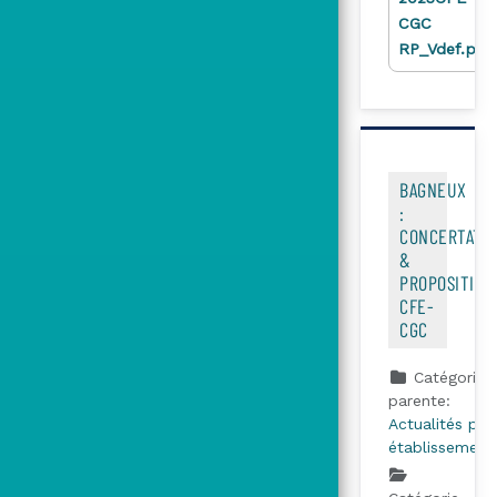
CGC
RP_Vdef.pdf
BAGNEUX
:
CONCERTATI
&
PROPOSITION
CFE-
CGC
Catégorie
parente:
Actualités par
établissement