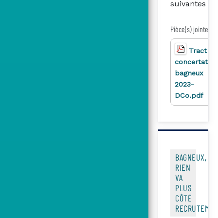
suivantes
Pièce(s) jointe(s)
Tract
concertatio
bagneux
2023-
DCo.pdf
BAGNEUX,
RIEN
VA
PLUS
CÔTÉ
RECRUTEMEN