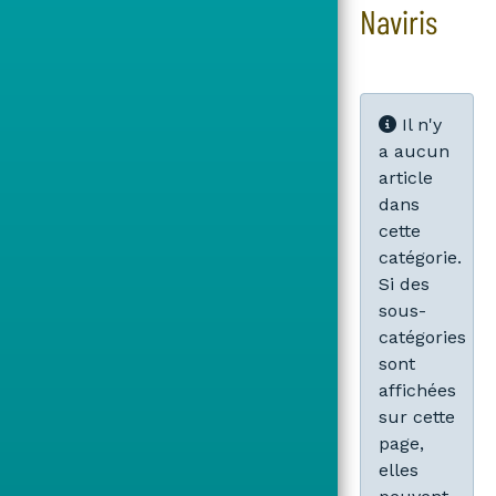
Naviris
Info
Il n'y
a aucun
article
dans
cette
catégorie.
Si des
sous-
catégories
sont
affichées
sur cette
page,
elles