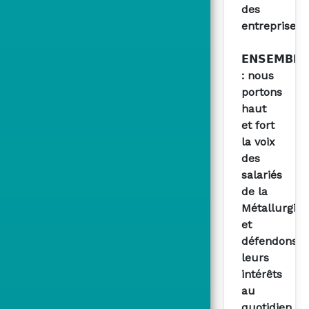
des
entreprises
𝗘𝗡𝗦𝗘𝗠𝗕𝗟𝗘
: nous
portons
haut
et fort
la voix
des
salariés
de la
Métallurgie
et
défendons
leurs
intérêts
au
quotidien.