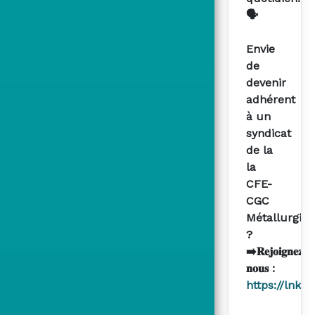
🗣
Envie
de
devenir
adhérent
à un
syndicat
de la
la
CFE-
CGC
Métallurgie
?
➡️𝐑𝐞𝐣𝐨𝐢𝐠𝐧𝐞𝐳-
𝐧𝐨𝐮𝐬 :
https://lnkd