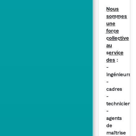
N͟o͟u͟s͟
s͟o͟m͟m͟e͟s͟
u͟n͟e͟
f͟o͟r͟c͟e͟
c͟o͟l͟l͟e͟c͟t͟i͟v͟e͟
a͟u͟
se͟r͟v͟i͟c͟e͟
d͟e͟s͟ :
-
ingénieurs
-
cadres
-
techniciens
-
agents
de
maîtrise