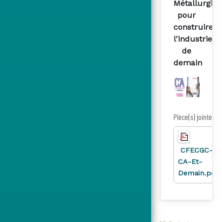
Métallurgie
pour
construire
l'industrie
de
demain
Pièce(s) jointe(s)
CFECGC-
CA-Et-
Demain.pdf