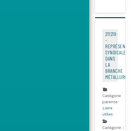
211219
-
REPRÉSENTAT
SYNDICALE
DANS
LA
BRANCHE
MÉTALLURGIE
Catégorie
parente:
Liens
utiles
Catégorie :