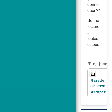
donne
quoi ?"
Bonne
lecture
à
toutes
et tous
!
Pièce(s) jointe(s)
Gazette
juin 2026
StTropez