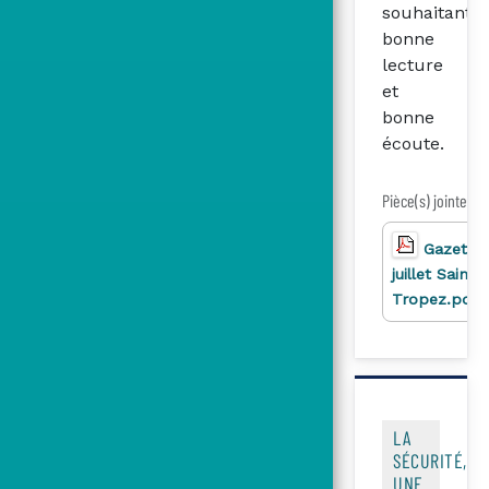
souhaitant
bonne
lecture
et
bonne
écoute.
Pièce(s) jointe(s)
Gazette
juillet Saint-
Tropez.pdf
LA
SÉCURITÉ,
UNE