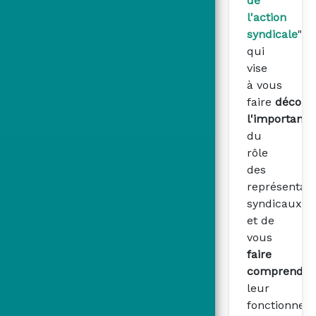
de
l'action
syndicale
"
qui
vise
à vous
faire
découvr
l'importance
du
rôle
des
représentant
syndicaux
et de
vous
faire
comprendre
leur
fonctionnem