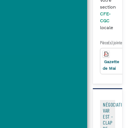
Votre
section
CFE-
CGC
locale
Pièce(s) jointe(s)
15
Gazette
K
de Mai
NÉGOCIATION
VAR
EST -
CLAP