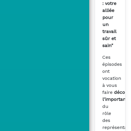
: votre
alliée
pour
un
travail
sûr et
sain"
Ces
épisodes
ont
vocation
à vous
faire
découvr
l'importance
du
rôle
des
représentant