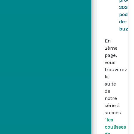
pro-
2026/l
podca
de-
buzzy
En
2ème
page,
vous
trouverez
la
suite
de
notre
série à
succès
"
les
coulisses