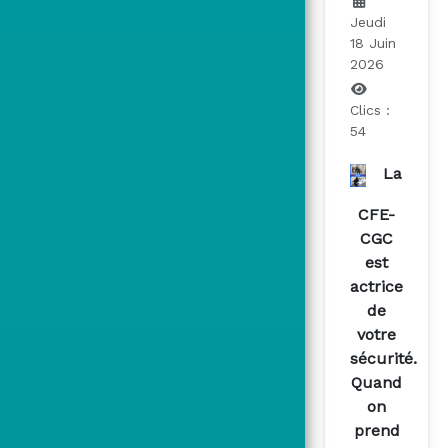
Jeudi
18 Juin
2026
Clics :
54
La
CFE-
CGC
est
actrice
de
votre
sécurité.
Quand
on
prend