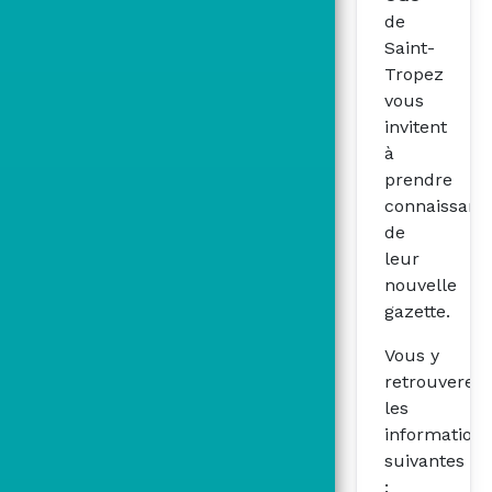
de
Saint-
Tropez
vous
invitent
à
prendre
connaissanc
de
leur
nouvelle
gazette.
Vous y
retrouverez
les
informations
suivantes
: