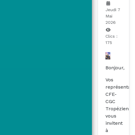
Jeudi 7
Mai
2026
Clics :
175
Bonjour,
Vos
représentan
CFE-
CGC
Tropéziens
vous
invitent
à