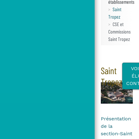
établissements
Saint
Tropez
CSE et
Commissions
Saint Tropez
Saint
VO
ÉL
Tropez
CON
Présentation
de la
section-Saint