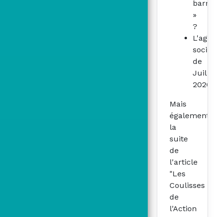
barre
»
?
L'age
social
de
Juillet
2026
Mais
également
la
suite
de
l'article
"Les
Coulisses
de
l'Action