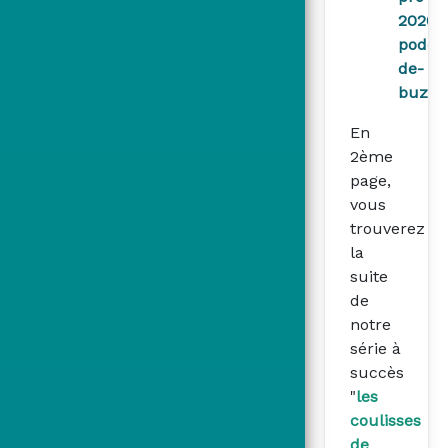
2026/l
podca
de-
buzzy
En
2ème
page,
vous
trouverez
la
suite
de
notre
série à
succès
"
les
coulisses
de