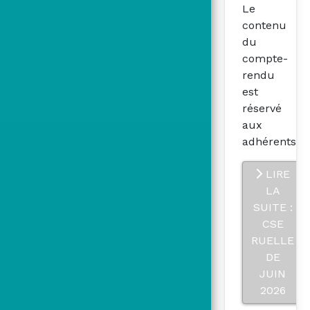
Le
contenu
du
compte-
rendu
est
réservé
aux
adhérents
LIRE
LA
SUITE :
CSE
RUELLE
DE
JUIN
2026