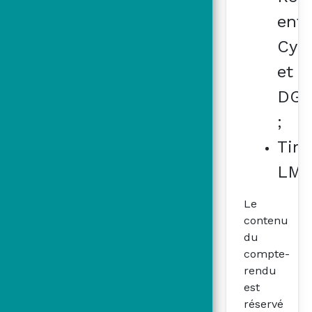
entr
Cyb
et
DG
;
Tir
LMP
Le
contenu
du
compte-
rendu
est
réservé