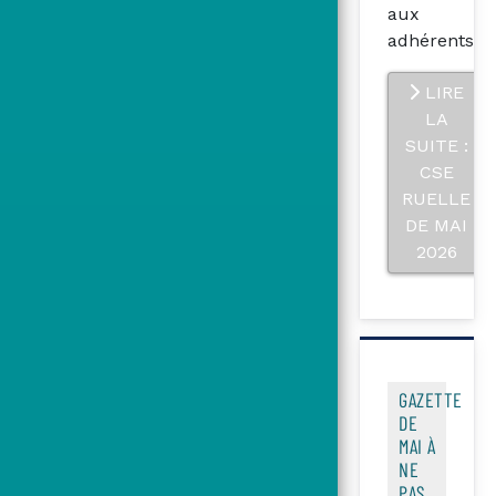
aux
adhérents
LIRE
LA
SUITE :
CSE
RUELLE
DE MAI
2026
GAZETTE
DE
MAI À
NE
PAS