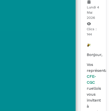
Lundi 4
Mai
2026
Clics :
144
Bonjour,
Vos
représentan
CFE-
CGC
ruellois
vous
invitent
à