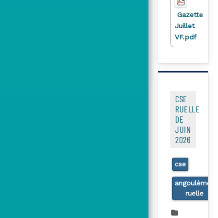
45
Gazette
Juillet
VF.pdf
CSE
RUELLE
DE
JUIN
2026
cse
angoulème-
ruelle