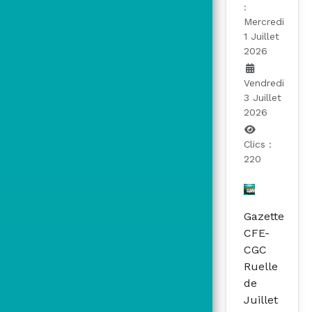
:
Mercredi
1 Juillet
2026
Vendredi
3 Juillet
2026
Clics :
220
Gazette
CFE-
CGC
Ruelle
de
Juillet