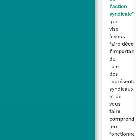
l'action
syndicale
"
qui
vise
à vous
faire
découvr
l'importance
du
rôle
des
représentant
syndicaux
et de
vous
faire
comprendre
leur
fonctionnem