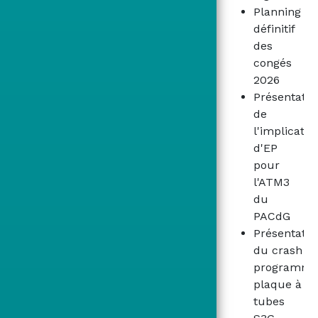
Planning
définitif
des
congés
2026
Présentatio
de
l'implicatio
d'EP
pour
l'ATM3
du
PACdG
Présentatio
du crash
programm
plaque à
tubes