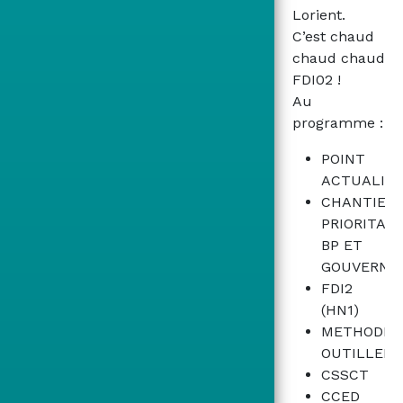
Lorient.
C’est chaud
chaud chaud
FDI02 !
Au
programme :
POINT
ACTUALIT
CHANTIER
PRIORITAIR
BP ET
GOUVERNA
FDI2
(HN1)
METHODE
OUTILLEE
CSSCT
CCED