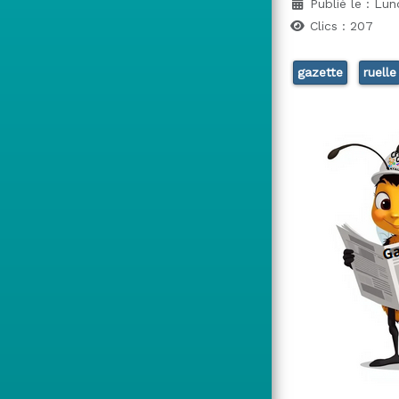
Publié le : Lun
Clics : 207
gazette
ruelle